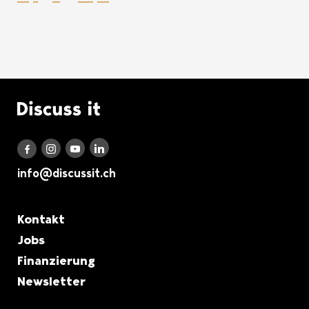
Logo Discuss it
Discuss it auf LinkedIn
Discuss it auf Instagram
Discuss it auf Youtube
Discuss it auf Facebook
info@discussit.ch
Metanavigation
Kontakt
Jobs
Finanzierung
Newsletter