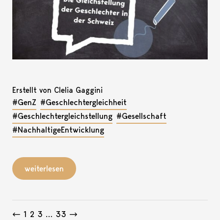
Erstellt von Clelia Gaggini
#GenZ
#Geschlechtergleichheit
#Geschlechtergleichstellung
#Gesellschaft
#NachhaltigeEntwicklung
weiterlesen
Beitragsnavigation
←
1
2
3
…
33
→