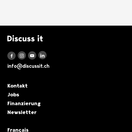
Logo Discuss it
Discuss it auf LinkedIn
Discuss it auf Instagram
Discuss it auf Youtube
Discuss it auf Facebook
info@discussit.ch
Metanavigation
Kontakt
Jobs
Finanzierung
Newsletter
Français