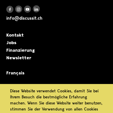
Discuss it auf LinkedIn
Discuss it auf Instagram
Discuss it auf Youtube
Discuss it auf Facebook
info@discussit.ch
Metanavigation
Kontakt
Jobs
Finanzierung
Newsletter
Français
informiert.
Diese Website verwendet Cookies, damit Sie bei
Ihrem Besuch die bestmögliche Erfahrung
differenziert.
machen. Wenn Sie diese Website weiter benutzen,
stimmen Sie der Verwendung von allen Cookies