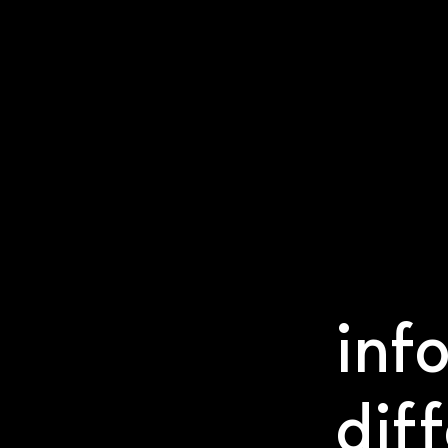
inf
dif