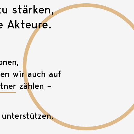
zu stärken,
e Akteure.
onen,
fen wir auch auf
tner
zählen –
 unterstützen.