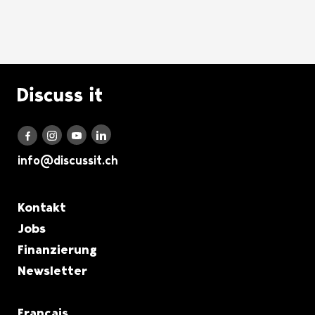
Logo Discuss it
Discuss it auf LinkedIn
Discuss it auf Instagram
Discuss it auf Youtube
Discuss it auf Facebook
info@discussit.ch
Metanavigation
Kontakt
Jobs
Finanzierung
Newsletter
Français