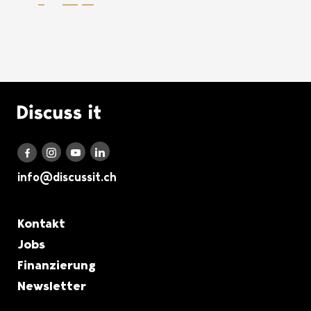
Logo Discuss it
Discuss it auf LinkedIn
Discuss it auf Instagram
Discuss it auf Youtube
Discuss it auf Facebook
info@discussit.ch
Metanavigation
Kontakt
Jobs
Finanzierung
Newsletter