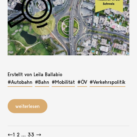
Erstellt von Leila Ballabio
#Autobahn
#Bahn
#Mobilität
#ÖV
#Verkehrspolitik
weiterlesen
Beitragsnavigation
←
1
2
…
33
→