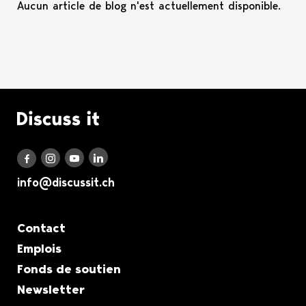
Aucun article de blog n'est actuellement disponible.
Logo Discuss it
Discuss it auf LinkedIn
Discuss it auf Instagram
Discuss it auf Youtube
Discuss it auf Facebook
info@discussit.ch
Metanavigation
Contact
Emplois
Fonds de soutien
Newsletter