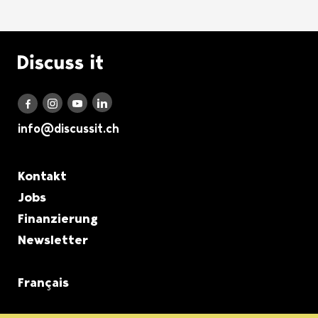
Logo Discuss it
Discuss it auf LinkedIn
Discuss it auf Instagram
Discuss it auf Youtube
Discuss it auf Facebook
info@discussit.ch
Metanavigation
Kontakt
Jobs
Finanzierung
Newsletter
Français