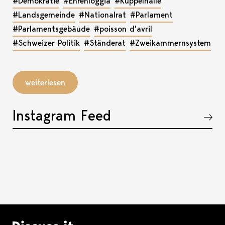
#Demokratie
#Ehrenloggia
#Kuppelhalle
#Landsgemeinde
#Nationalrat
#Parlament
#Parlamentsgebäude
#poisson d'avril
#Schweizer Politik
#Ständerat
#Zweikammernsystem
weiterlesen
Instagram Feed
Akkordeon öffnen, bzw. schliessen
Logo Discuss it