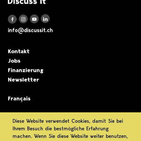
Discuss it auf LinkedIn
Discuss it auf Instagram
Discuss it auf Youtube
Discuss it auf Facebook
info@discussit.ch
Metanavigation
Kontakt
Jobs
Finanzierung
Newsletter
Français
informiert.
Diese Website verwendet Cookies, damit Sie bei
Ihrem Besuch die bestmögliche Erfahrung
differenziert.
machen. Wenn Sie diese Website weiter benutzen,