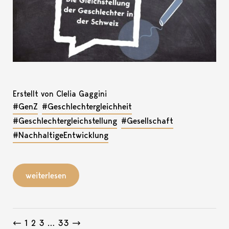
Erstellt von Clelia Gaggini
#GenZ
#Geschlechtergleichheit
#Geschlechtergleichstellung
#Gesellschaft
#NachhaltigeEntwicklung
weiterlesen
Beitragsnavigation
←
1
2
3
…
33
→