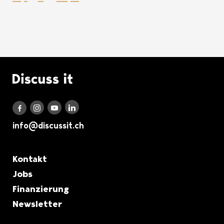
Logo Discuss it
Discuss it auf LinkedIn
Discuss it auf Instagram
Discuss it auf Youtube
Discuss it auf Facebook
info@discussit.ch
Metanavigation
Kontakt
Jobs
Finanzierung
Newsletter