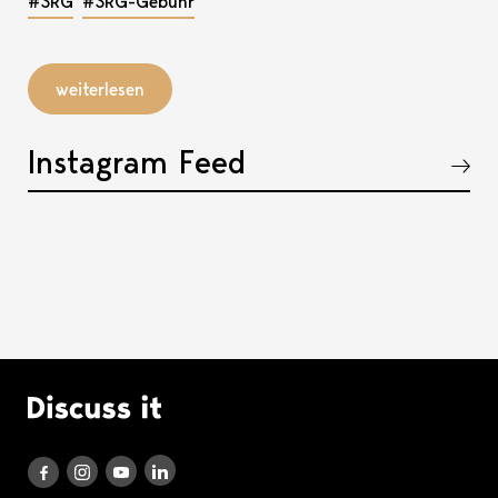
#SRG
#SRG-Gebühr
weiterlesen
Instagram Feed
Akkordeon öffnen, bzw. schliessen
Logo Discuss it
Discuss it auf LinkedIn
Discuss it auf Instagram
Discuss it auf Youtube
Discuss it auf Facebook