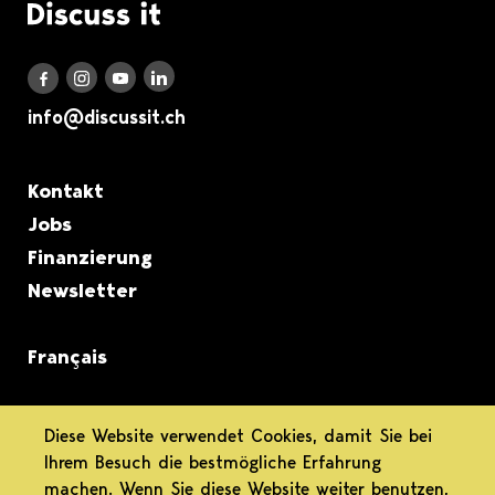
Logo Discuss it
Discuss it auf LinkedIn
Discuss it auf Instagram
Discuss it auf Youtube
Discuss it auf Facebook
info@discussit.ch
Metanavigation
Kontakt
Jobs
Finanzierung
Newsletter
Français
informiert.
Diese Website verwendet Cookies, damit Sie bei
Ihrem Besuch die bestmögliche Erfahrung
differenziert.
machen. Wenn Sie diese Website weiter benutzen,