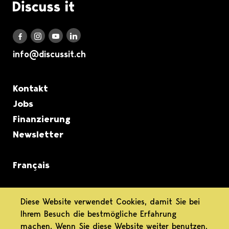
Logo Discuss it
Discuss it auf LinkedIn
Discuss it auf Instagram
Discuss it auf Youtube
Discuss it auf Facebook
info@discussit.ch
Metanavigation
Kontakt
Jobs
Finanzierung
Newsletter
Français
informiert.
Diese Website verwendet Cookies, damit Sie bei
Ihrem Besuch die bestmögliche Erfahrung
differenziert.
machen. Wenn Sie diese Website weiter benutzen,