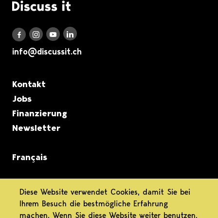
Logo Discuss it
Discuss it auf LinkedIn
Discuss it auf Instagram
Discuss it auf Youtube
Discuss it auf Facebook
info@discussit.ch
Metanavigation
Kontakt
Jobs
Finanzierung
Newsletter
Français
informiert.
Diese Website verwendet Cookies, damit Sie bei
Ihrem Besuch die bestmögliche Erfahrung
differenziert.
machen. Wenn Sie diese Website weiter benutzen,