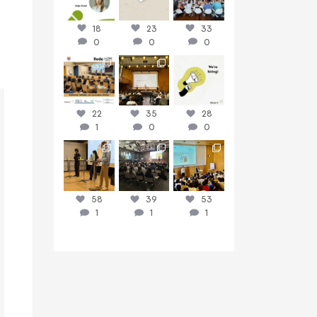
18
23
33
0
0
0
discussit_ch
discussit_ch
discussit_ch
Juni 16
Juni 9
Juni 8
22
35
28
1
0
0
discussit_ch
discussit_ch
discussit_ch
Juni 3
Mai 26
Mai 19
58
39
53
1
1
1