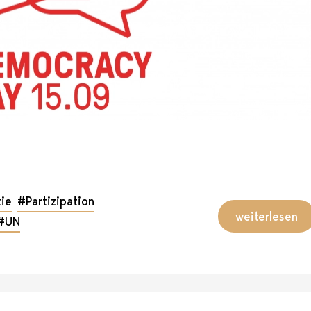
ie
#Partizipation
weiterlesen
#UN