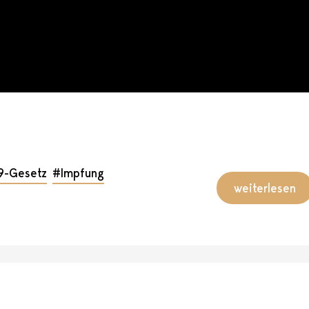
9-Gesetz
#Impfung
weiterlesen