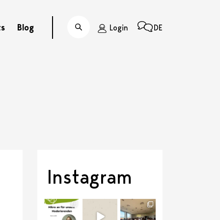
ts
Blog
Login
DE
Suche
Instagram
discussit_ch
discussit_ch
discussit_ch
Juli 21
Juli 6
Juli 1