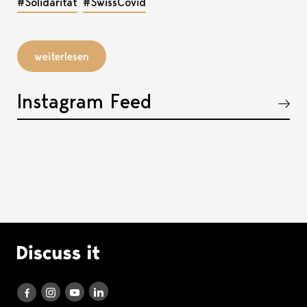
#Solidarität
#SwissCovid
weiterlesen
Instagram Feed
Akkordeon öffnen, bzw. schliessen
Logo Discuss it
Discuss it auf LinkedIn
Discuss it auf Instagram
Discuss it auf Youtube
Discuss it auf Facebook