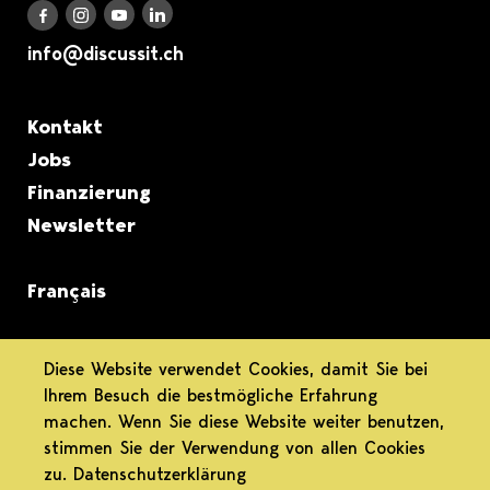
Discuss it auf LinkedIn
Discuss it auf Instagram
Discuss it auf Youtube
Discuss it auf Facebook
info@discussit.ch
Metanavigation
Kontakt
Jobs
Finanzierung
Newsletter
Français
informiert.
Diese Website verwendet Cookies, damit Sie bei
Ihrem Besuch die bestmögliche Erfahrung
differenziert.
machen. Wenn Sie diese Website weiter benutzen,
stimmen Sie der Verwendung von allen Cookies
engagiert.
zu.
Datenschutzerklärung