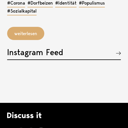
#Corona
#Dorfbeizen
#Identität
#Populismus
#Sozialkapital
weiterlesen
Instagram Feed
Akkordeon öffnen, bzw. schliessen
Logo Discuss it