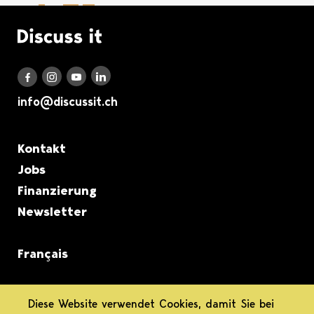
Logo Discuss it
Discuss it auf LinkedIn
Discuss it auf Instagram
Discuss it auf Youtube
Discuss it auf Facebook
info@discussit.ch
Metanavigation
Kontakt
Jobs
Finanzierung
Newsletter
Français
informiert.
Diese Website verwendet Cookies, damit Sie bei