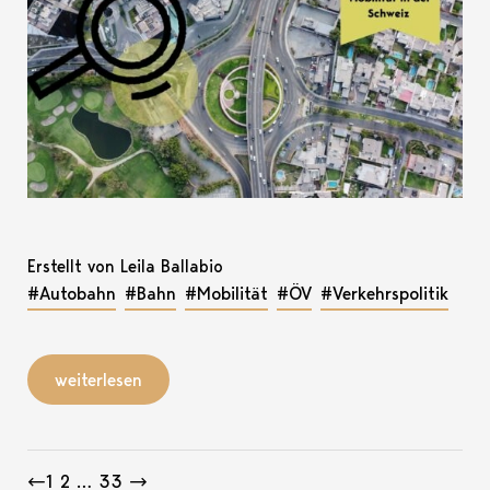
Erstellt von Leila Ballabio
#Autobahn
#Bahn
#Mobilität
#ÖV
#Verkehrspolitik
weiterlesen
Beitragsnavigation
←
1
2
…
33
→