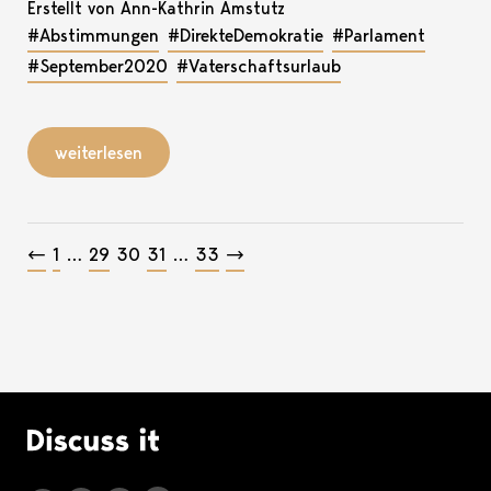
Erstellt von Ann-Kathrin Amstutz
#Abstimmungen
#DirekteDemokratie
#Parlament
#September2020
#Vaterschaftsurlaub
weiterlesen
Beitragsnavigation
←
1
…
29
30
31
…
33
→
Logo Discuss it