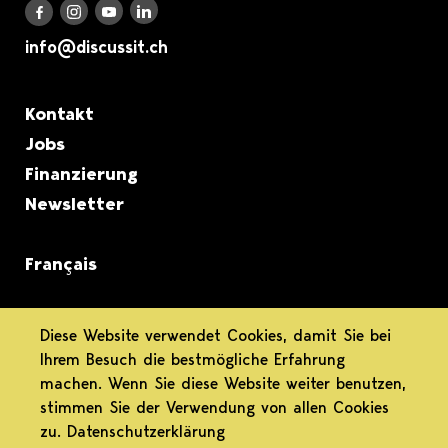
Discuss it auf LinkedIn
Discuss it auf Instagram
Discuss it auf Youtube
Discuss it auf Facebook
info@discussit.ch
Metanavigation
Kontakt
Jobs
Finanzierung
Newsletter
Français
informiert.
Diese Website verwendet Cookies, damit Sie bei
Ihrem Besuch die bestmögliche Erfahrung
differenziert.
machen. Wenn Sie diese Website weiter benutzen,
stimmen Sie der Verwendung von allen Cookies
engagiert.
zu.
Datenschutzerklärung