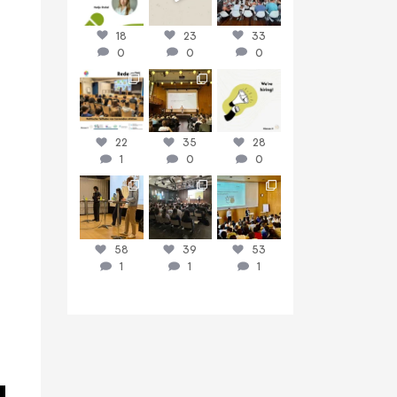
18
23
33
0
0
0
discussit_ch
discussit_ch
discussit_ch
Juni 16
Juni 9
Juni 8
22
35
28
1
0
0
discussit_ch
discussit_ch
discussit_ch
Juni 3
Mai 26
Mai 19
58
39
53
1
1
1