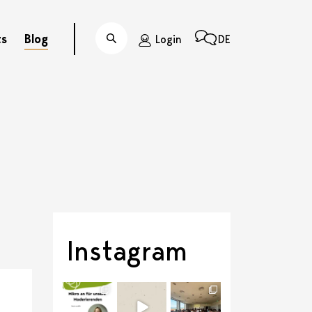
ts
Blog
Login
DE
Suche
Instagram
discussit_ch
discussit_ch
discussit_ch
Juli 21
Juli 6
Juli 1