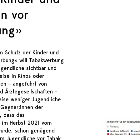
n vor
ung»
um Schutz der Kinder und
erbung» will Tabakwerbung
ugendliche sichtbar und
weise in Kinos oder
nnen – angeführt von
 Ärztegesellschaften –
eise weniger Jugendliche
 Gegner:innen der
n, dass das
s im Herbst 2021 vom
urde, schon genügend
um Jugendliche vor Tabak