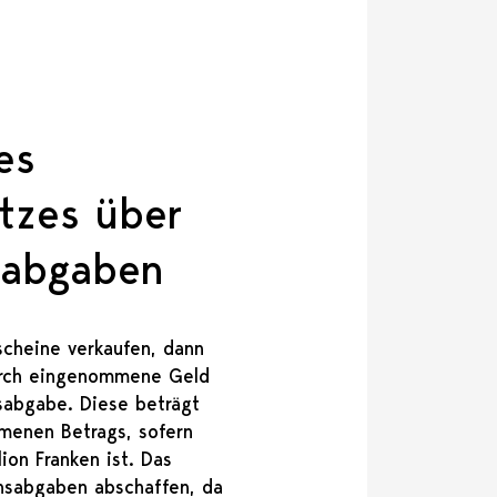
es
tzes über
labgaben
scheine verkaufen, dann
urch eingenommene Geld
sabgabe. Diese beträgt
menen Betrags, sofern
lion Franken ist. Das
onsabgaben abschaffen, da