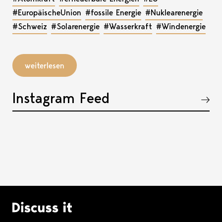
#EuropäischeUnion
#fossile Energie
#Nuklearenergie
#Schweiz
#Solarenergie
#Wasserkraft
#Windenergie
weiterlesen
Instagram Feed
Akkordeon öffnen, bzw. schliessen
Logo Discuss it