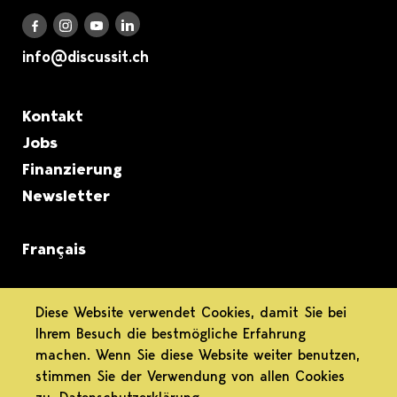
Discuss it auf LinkedIn
Discuss it auf Instagram
Discuss it auf Youtube
Discuss it auf Facebook
info@discussit.ch
Metanavigation
Kontakt
Jobs
Finanzierung
Newsletter
Français
informiert.
Diese Website verwendet Cookies, damit Sie bei
Ihrem Besuch die bestmögliche Erfahrung
differenziert.
machen. Wenn Sie diese Website weiter benutzen,
stimmen Sie der Verwendung von allen Cookies
engagiert.