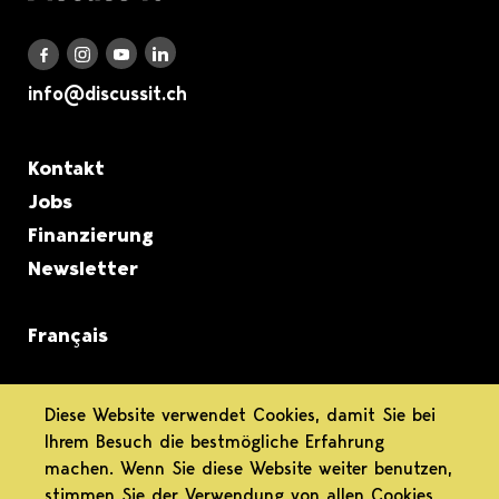
Discuss it auf LinkedIn
Discuss it auf Instagram
Discuss it auf Youtube
Discuss it auf Facebook
info@discussit.ch
Metanavigation
Kontakt
Jobs
Finanzierung
Newsletter
Français
informiert.
Diese Website verwendet Cookies, damit Sie bei
Ihrem Besuch die bestmögliche Erfahrung
differenziert.
machen. Wenn Sie diese Website weiter benutzen,
stimmen Sie der Verwendung von allen Cookies