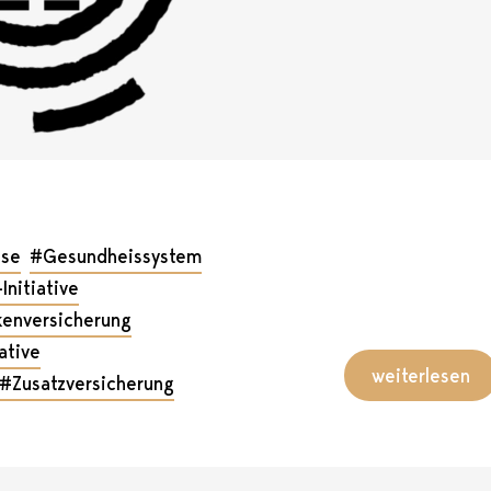
ise
#Gesundheissystem
nitiative
kenversicherung
ative
weiterlesen
#Zusatzversicherung