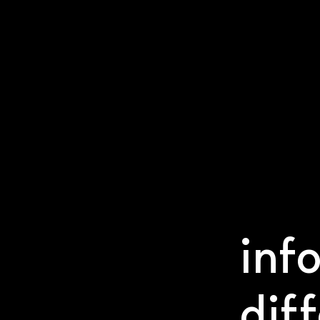
inf
dif