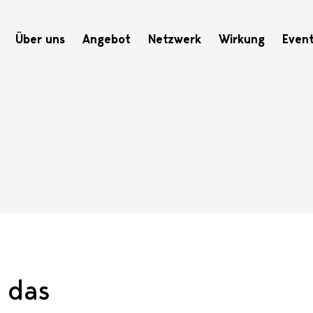
Hauptnavigation
Über uns
Angebot
Netzwerk
Wirkung
Even
 das