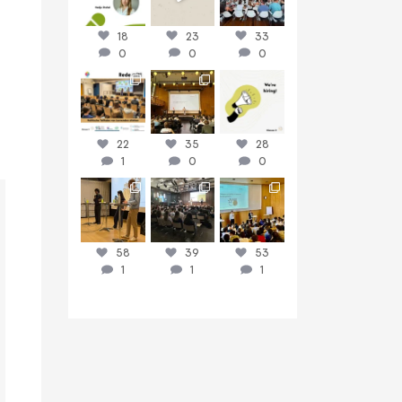
18
23
33
0
0
0
discussit_ch
discussit_ch
discussit_ch
Juni 16
Juni 9
Juni 8
22
35
28
1
0
0
discussit_ch
discussit_ch
discussit_ch
Juni 3
Mai 26
Mai 19
58
39
53
1
1
1