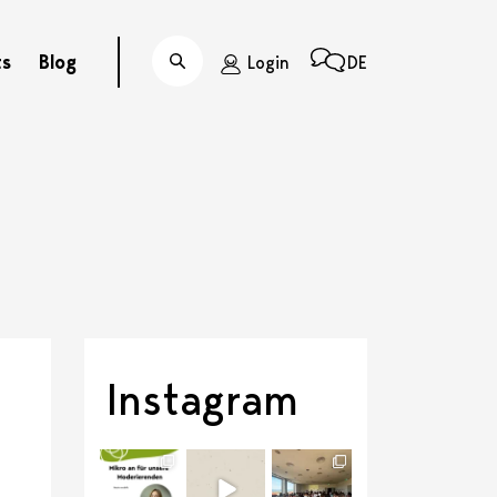
ts
Blog
Login
DE
Suche
Instagram
discussit_ch
discussit_ch
discussit_ch
Juli 21
Juli 6
Juli 1