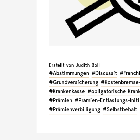
Erstellt von Judith Boll
#Abstimmungen
#Discussit
#Franch
#Grundversicherung
#Kostenbremse-I
#Krankenkasse
#obligatorische Kran
#Prämien
#Prämien-Entlastungs-Initi
#Prämienverbilligung
#Selbstbehalt