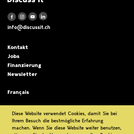
Discuss it auf LinkedIn
Discuss it auf Instagram
Discuss it auf Youtube
Discuss it auf Facebook
info@discussit.ch
Metanavigation
Kontakt
Jobs
Finanzierung
Newsletter
Français
informiert.
Diese Website verwendet Cookies, damit Sie bei
Ihrem Besuch die bestmögliche Erfahrung
differenziert.
machen. Wenn Sie diese Website weiter benutzen,