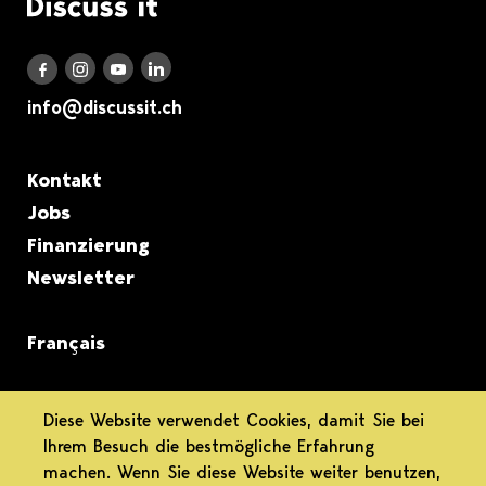
Logo Discuss it
Discuss it auf LinkedIn
Discuss it auf Instagram
Discuss it auf Youtube
Discuss it auf Facebook
info@discussit.ch
Metanavigation
Kontakt
Jobs
Finanzierung
Newsletter
Français
informiert.
Diese Website verwendet Cookies, damit Sie bei
Ihrem Besuch die bestmögliche Erfahrung
differenziert.
machen. Wenn Sie diese Website weiter benutzen,