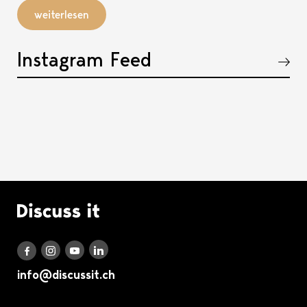
weiterlesen
Instagram Feed
Akkordeon öffnen, bzw. schliessen
Logo Discuss it
Discuss it auf LinkedIn
Discuss it auf Instagram
Discuss it auf Youtube
Discuss it auf Facebook
info@discussit.ch