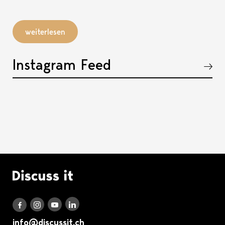
weiterlesen
Instagram Feed
Akkordeon öffnen, bzw. schliessen
Logo Discuss it
Discuss it auf LinkedIn
Discuss it auf Instagram
Discuss it auf Youtube
Discuss it auf Facebook
info@discussit.ch