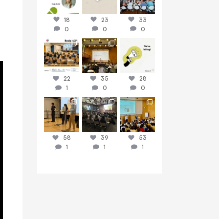
18
23
33
0
0
0
discussit_ch
discussit_ch
discussit_ch
Juni 16
Juni 9
Juni 8
22
35
28
1
0
0
discussit_ch
discussit_ch
discussit_ch
Juni 3
Mai 26
Mai 19
58
39
53
1
1
1