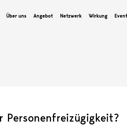
Hauptnavigation
Über uns
Angebot
Netzwerk
Wirkung
Even
r Personenfreizügigkeit?