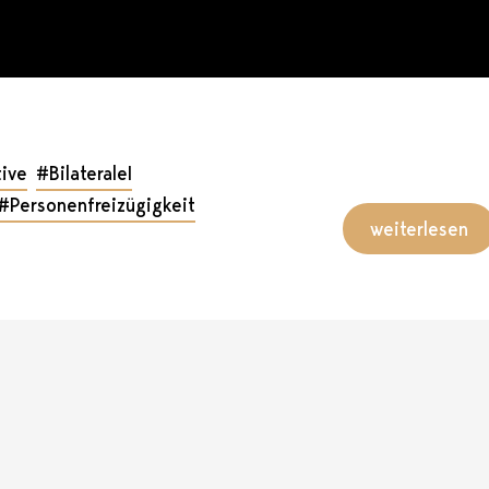
tive
#BilateraleI
#Personenfreizügigkeit
weiterlesen