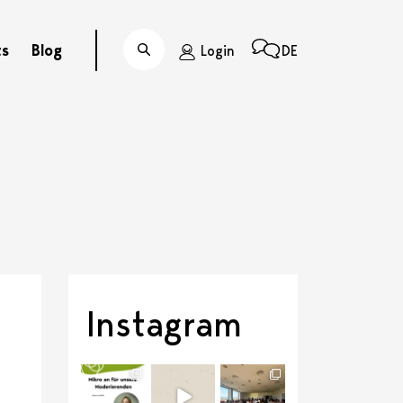
ts
Blog
Login
DE
Suche
Instagram
discussit_ch
discussit_ch
discussit_ch
Juli 21
Juli 6
Juli 1