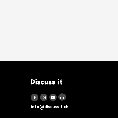
Logo Discuss it
Discuss it auf LinkedIn
Discuss it auf Instagram
Discuss it auf Youtube
Discuss it auf Facebook
info@discussit.ch