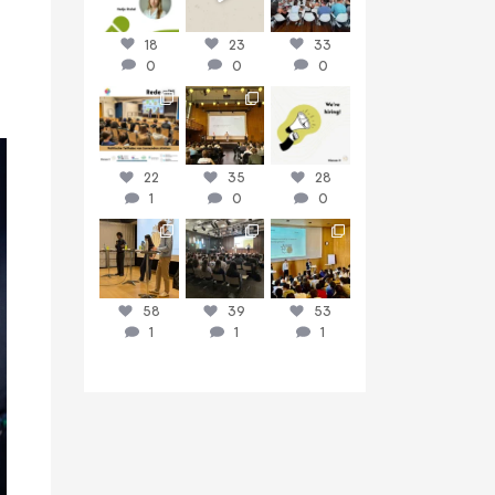
18
23
33
0
0
0
discussit_ch
discussit_ch
discussit_ch
Juni 16
Juni 9
Juni 8
22
35
28
1
0
0
discussit_ch
discussit_ch
discussit_ch
Juni 3
Mai 26
Mai 19
58
39
53
1
1
1