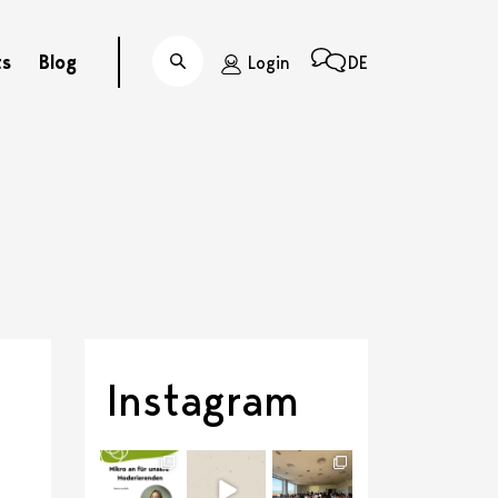
ts
Blog
Login
DE
Suche
Instagram
discussit_ch
discussit_ch
discussit_ch
Juli 21
Juli 6
Juli 1