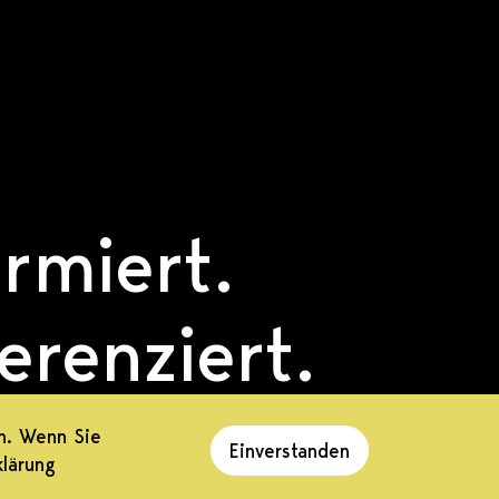
ormiert.
ferenziert.
agiert.
n. Wenn Sie
Einverstanden
klärung