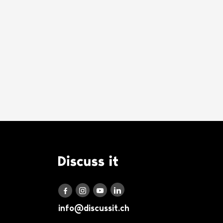
Logo Discuss it
Discuss it auf LinkedIn
Discuss it auf Instagram
Discuss it auf Youtube
Discuss it auf Facebook
info@discussit.ch