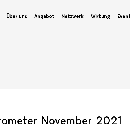
Hauptnavigation
Über uns
Angebot
Netzwerk
Wirkung
Even
rometer November 2021