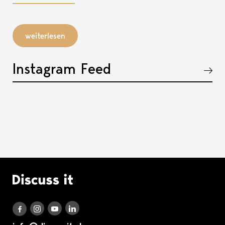
weiterlesen
Instagram Feed
Akkordeon öffnen, bzw. schliessen
Logo Discuss it
Discuss it auf LinkedIn
Discuss it auf Instagram
Discuss it auf Youtube
Discuss it auf Facebook