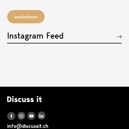
weiterlesen
Instagram Feed
Akkordeon öffnen, bzw. schliessen
Logo Discuss it
Discuss it auf LinkedIn
Discuss it auf Instagram
Discuss it auf Youtube
Discuss it auf Facebook
info@discussit.ch