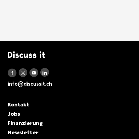
Logo Discuss it
Discuss it auf LinkedIn
Discuss it auf Instagram
Discuss it auf Youtube
Discuss it auf Facebook
info@discussit.ch
Metanavigation
Kontakt
Jobs
Finanzierung
Newsletter