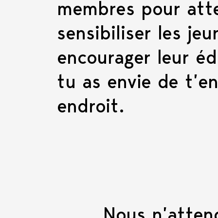
membres pour attei
sensibiliser les je
encourager leur édu
tu as envie de t’e
endroit.
Nous n’atten