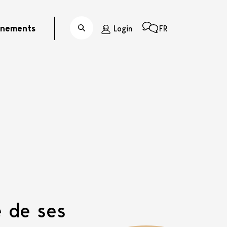
énements
Login
FR
Recherche
 de ses