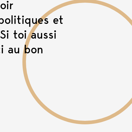
oir
politiques et
Si toi aussi
ci au bon