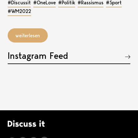
#Discussit
#OneLove
#Politik
#Rassismus
#Sport
#WM2022
weiterlesen
Instagram Feed
Akkordeon öffnen, bzw. schliessen
Logo Discuss it