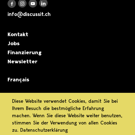
Discuss it auf LinkedIn
Discuss it auf Instagram
Discuss it auf Youtube
Discuss it auf Facebook
info@discussit.ch
Metanavigation
Kontakt
Jobs
Finanzierung
Newsletter
Français
informiert.
Diese Website verwendet Cookies, damit Sie bei
Ihrem Besuch die bestmögliche Erfahrung
differenziert.
machen. Wenn Sie diese Website weiter benutzen,
stimmen Sie der Verwendung von allen Cookies
engagiert.
zu.
Datenschutzerklärung