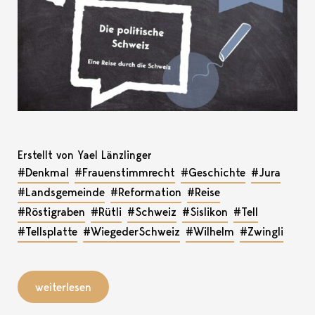
Erstellt von Yael Länzlinger
#Denkmal
#Frauenstimmrecht
#Geschichte
#Jura
#Landsgemeinde
#Reformation
#Reise
#Röstigraben
#Rütli
#Schweiz
#Sislikon
#Tell
#Tellsplatte
#WiegederSchweiz
#Wilhelm
#Zwingli
weiterlesen