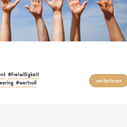
ent
#Freiwilligkeit
weiterlesen
eering
#wertvoll