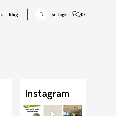
ts
Blog
Login
DE
Suche
Instagram
discussit_ch
discussit_ch
discussit_ch
Juli 21
Juli 6
Juli 1