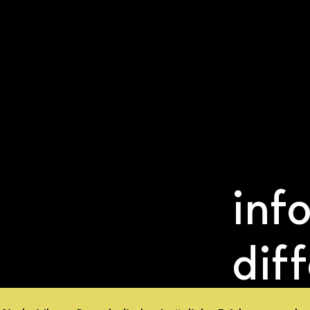
inf
dif