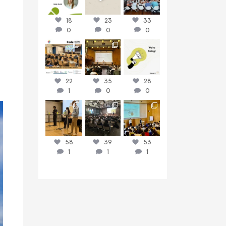
18
23
33
0
0
0
discussit_ch
discussit_ch
discussit_ch
Juni 16
Juni 9
Juni 8
22
35
28
1
0
0
discussit_ch
discussit_ch
discussit_ch
Juni 3
Mai 26
Mai 19
58
39
53
1
1
1