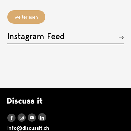
weiterlesen
Instagram Feed
Akkordeon öffnen, bzw. schliessen
Logo Discuss it
Discuss it auf LinkedIn
Discuss it auf Instagram
Discuss it auf Youtube
Discuss it auf Facebook
info@discussit.ch