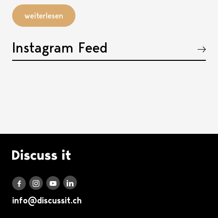
weiterlesen
Instagram Feed
Akkordeon öffnen, bzw. schliessen
Logo Discuss it
Discuss it auf LinkedIn
Discuss it auf Instagram
Discuss it auf Youtube
Discuss it auf Facebook
info@discussit.ch