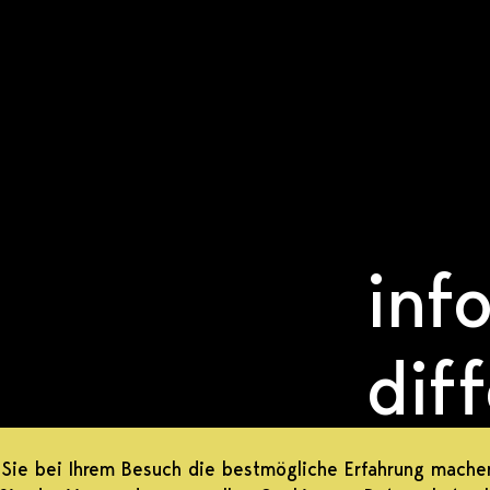
inf
dif
eng
Sie bei Ihrem Besuch die bestmögliche Erfahrung mache