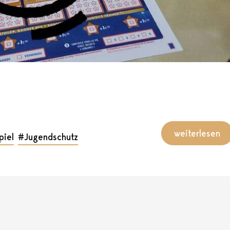
weiterlesen
piel
#Jugendschutz