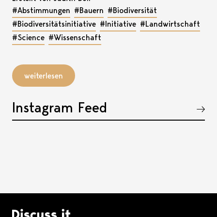
#Abstimmungen
#Bauern
#Biodiversität
#Biodiversitätsinitiative
#Initiative
#Landwirtschaft
#Science
#Wissenschaft
weiterlesen
Instagram Feed
Akkordeon öffnen, bzw. schliessen
Logo Discuss it