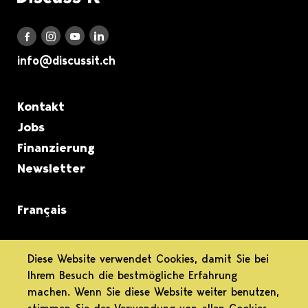
Discuss it auf LinkedIn
Discuss it auf Instagram
Discuss it auf Youtube
Discuss it auf Facebook
info@discussit.ch
Metanavigation
Kontakt
Jobs
Finanzierung
Newsletter
Français
informiert.
Diese Website verwendet Cookies, damit Sie bei
Ihrem Besuch die bestmögliche Erfahrung
differenziert.
machen. Wenn Sie diese Website weiter benutzen,