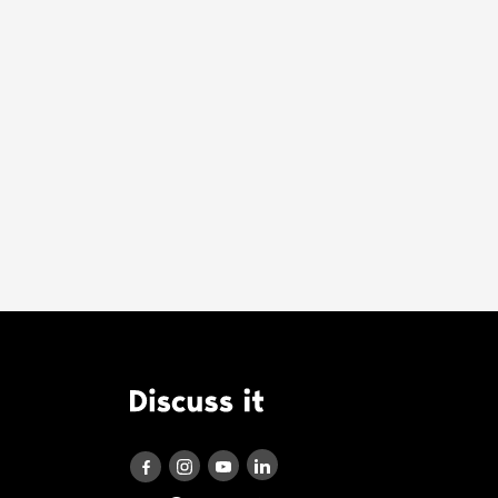
Logo Discuss it
Discuss it auf LinkedIn
Discuss it auf Instagram
Discuss it auf Youtube
Discuss it auf Facebook