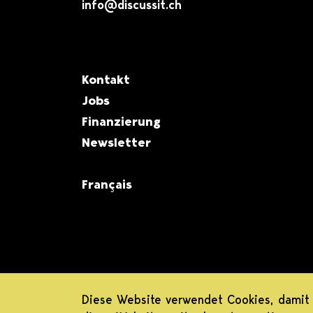
info@discussit.ch
Metanavigation
Kontakt
Jobs
Finanzierung
Newsletter
Français
Diese Website verwendet Cookies, damit 