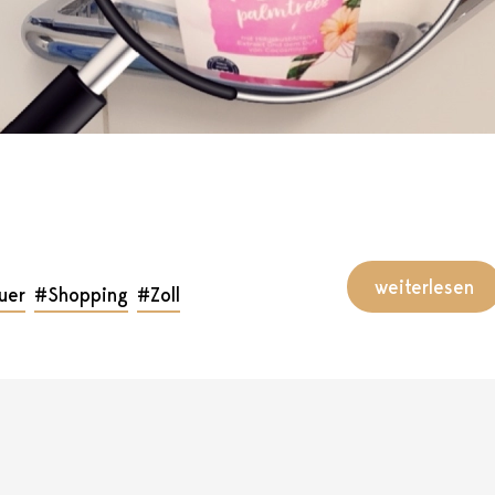
weiterlesen
uer
#Shopping
#Zoll