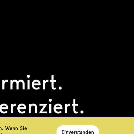
ormiert.
ferenziert.
agiert.
n. Wenn Sie
Einverstanden