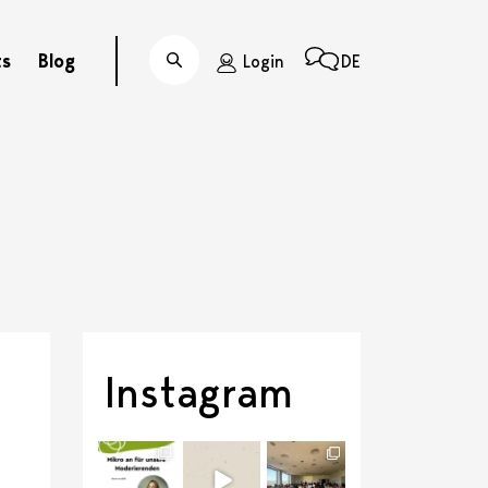
ts
Blog
Login
DE
Suche
Instagram
discussit_ch
discussit_ch
discussit_ch
Juli 21
Juli 6
Juli 1