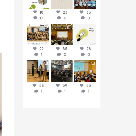
18
23
33
0
0
0
discussit_ch
discussit_ch
discussit_ch
Juni 16
Juni 9
Juni 8
22
35
28
1
0
0
discussit_ch
discussit_ch
discussit_ch
Juni 3
Mai 26
Mai 19
58
39
53
1
1
1