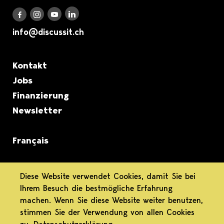
Discuss it auf LinkedIn
Discuss it auf Instagram
Discuss it auf Youtube
Discuss it auf Facebook
info@discussit.ch
Metanavigation
Kontakt
Jobs
Finanzierung
Newsletter
Français
informiert.
Diese Website verwendet Cookies, damit Sie bei
Ihrem Besuch die bestmögliche Erfahrung
differenziert.
machen. Wenn Sie diese Website weiter benutzen,
stimmen Sie der Verwendung von allen Cookies
engagiert.