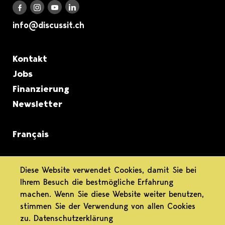
Discuss it auf LinkedIn
Discuss it auf Instagram
Discuss it auf Youtube
Discuss it auf Facebook
info@discussit.ch
Metanavigation
Kontakt
Jobs
Finanzierung
Newsletter
Français
informiert.
Diese Website verwendet Cookies, damit Sie bei
Ihrem Besuch die bestmögliche Erfahrung
differenziert.
machen. Wenn Sie diese Website weiter benutzen,
stimmen Sie der Verwendung von allen Cookies
engagiert.
zu.
Datenschutzerklärung