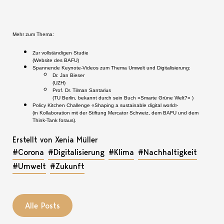
Mehr zum Thema:
Zur vollständigen Studie
(Website des BAFU)
Spannende Keynote-Videos zum Thema Umwelt und Digitalisierung:
Dr. Jan Bieser
(UZH)
Prof. Dr. Tilman Santarius
(TU Berlin, bekannt durch sein Buch
«
Smarte Grüne Welt?
» )
Policy Kitchen Challenge
«Shaping a sustainable digital world
»
(in Kollaboration mit der Stiftung Mercator Schweiz, dem BAFU und dem
Think-Tank foraus).
Erstellt von Xenia Müller
#Corona
#Digitalisierung
#Klima
#Nachhaltigkeit
#Umwelt
#Zukunft
Alle Posts