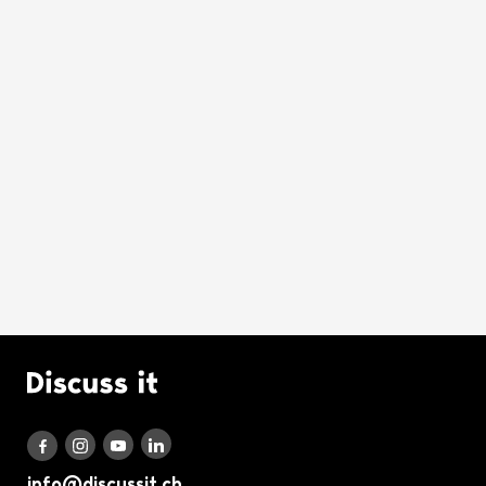
Logo Discuss it
Discuss it auf LinkedIn
Discuss it auf Instagram
Discuss it auf Youtube
Discuss it auf Facebook
info@discussit.ch