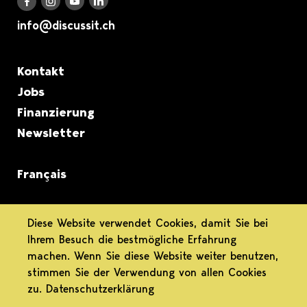
Discuss it auf LinkedIn
Discuss it auf Instagram
Discuss it auf Youtube
Discuss it auf Facebook
info@discussit.ch
Metanavigation
Kontakt
Jobs
Finanzierung
Newsletter
Français
informiert.
Diese Website verwendet Cookies, damit Sie bei
Ihrem Besuch die bestmögliche Erfahrung
differenziert.
machen. Wenn Sie diese Website weiter benutzen,
stimmen Sie der Verwendung von allen Cookies
engagiert.
zu.
Datenschutzerklärung