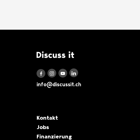
Logo Discuss it
Discuss it auf LinkedIn
Discuss it auf Instagram
Discuss it auf Youtube
Discuss it auf Facebook
info@discussit.ch
Metanavigation
Kontakt
Jobs
Finanzierung