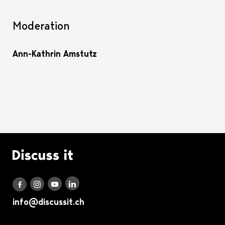
Moderation
Ann-Kathrin Amstutz
Logo Discuss it
Discuss it auf LinkedIn
Discuss it auf Instagram
Discuss it auf Youtube
Discuss it auf Facebook
info@discussit.ch