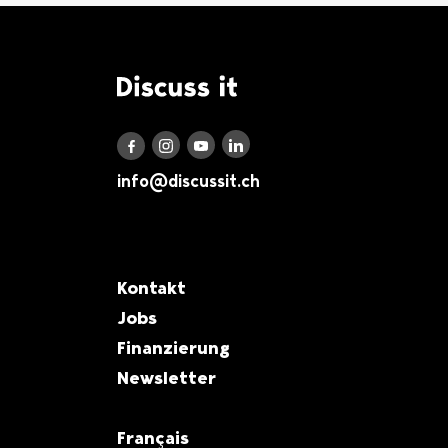
Logo Discuss it
Discuss it auf LinkedIn
Discuss it auf Instagram
Discuss it auf Youtube
Discuss it auf Facebook
info@discussit.ch
Metanavigation
Kontakt
Jobs
Finanzierung
Newsletter
Français