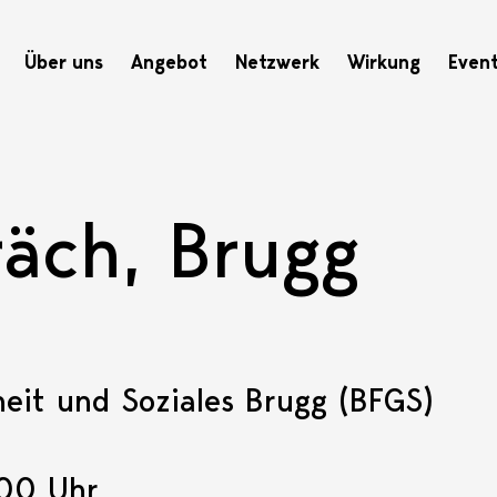
Hauptnavigation
Über uns
Angebot
Netzwerk
Wirkung
Even
räch, Brugg
eit und Soziales Brugg (BFGS)
:00 Uhr