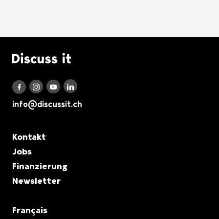
Logo Discuss it
Discuss it auf LinkedIn
Discuss it auf Instagram
Discuss it auf Youtube
Discuss it auf Facebook
info@discussit.ch
Metanavigation
Kontakt
Jobs
Finanzierung
Newsletter
Français